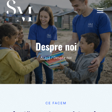
Skip
to
content
Despre noi
Acasă
/
Despre noi
CE FACEM